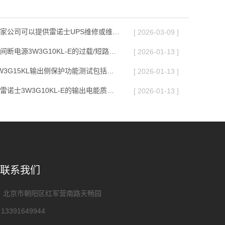
北京在北京那家公司可以提供雷诺士UPS维修或维护服务？
[ 2026-03-09 ]
北京雷诺士不间断电源3W3G10KL-E的过载/短路保护功能测试的操作要点是什么
[ 2026-01-13 ]
北京雷诺士3W3G15KL输出侧保护功能测试包括哪些内容
[ 2026-01-13 ]
北京如何判断雷诺士3W3G10KL-E的输出电能质量是否符合标准
[ 2026-01-13 ]
联系我们
： 北京市朝阳区红军营南路天畅园
3391649944