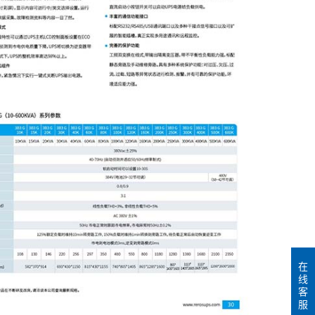
在
线
客
服