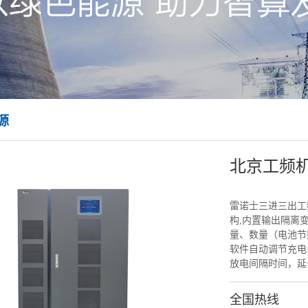
源
北京工频机 3
雷诺士三进三出工频
构,内置输出隔离
量、数量（电池节
软件自动调节充电
放电间隔时间，延
全国热线