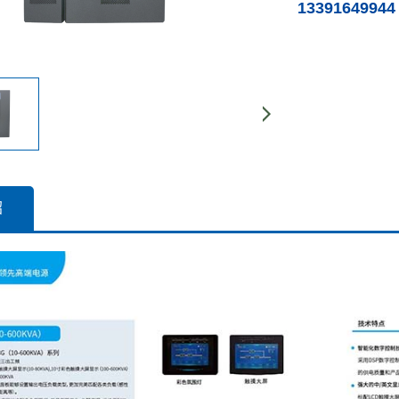
13391649944
绍