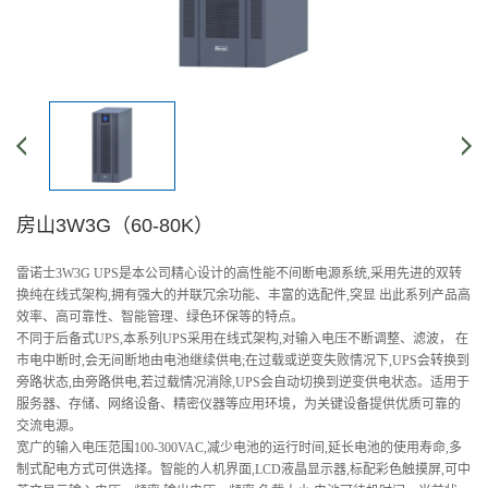
房山3W3G（60-80K）
雷诺士3W3G UPS是本公司精心设计的高性能不间断电源系统,采用先进的双转
换纯在线式架构,拥有强大的并联冗余功能、丰富的选配件,突显 出此系列产品高
效率、高可靠性、智能管理、绿色环保等的特点。
不同于后备式UPS,本系列UPS采用在线式架构,对输入电压不断调整、滤波， 在
市电中断时,会无间断地由电池继续供电;在过载或逆变失败情况下,UPS会转换到
旁路状态,由旁路供电,若过载情况消除,UPS会自动切换到逆变供电状态。适用于
服务器、存储、网络设备、精密仪器等应用环境，为关键设备提供优质可靠的
交流电源。
宽广的输入电压范围100-300VAC,减少电池的运行时间,延长电池的使用寿命,多
制式配电方式可供选择。智能的人机界面,LCD液晶显示器,标配彩色触摸屏,可中