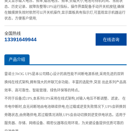
英文显示输入电压、频率,输出电压、频率,负载大小,电池可待机时间、当前状
态、历史记录、故障告整等UPS运行指标，操作界面配备手动开关机按钮,确保
在触摸屏失效时依然可以开关机操作,显示面板具有指示灯,可直观显示机器运行
状态，方便客户使用;
全国热线
13391649944
在线咨询
产品介绍
雷诺士3W3G UPS是本公司精心设计的高性能不间断电源系统,采用先进的双转
换纯在线式架构,拥有强大的并联冗余功能、丰富的选配件,突显 出此系列产品高
效率、高可靠性、智能管理、绿色环保等的特点。
不同于后备式UPS,本系列UPS采用在线式架构,对输入电压不断调整、滤波， 在
市电中断时,会无间断地由电池继续供电;在过载或逆变失败情况下,UPS会转换到
旁路状态,由旁路供电,若过载情况消除,UPS会自动切换到逆变供电状态。适用于
服务器、存储、网络设备、精密仪器等应用环境，为关键设备提供优质可靠的