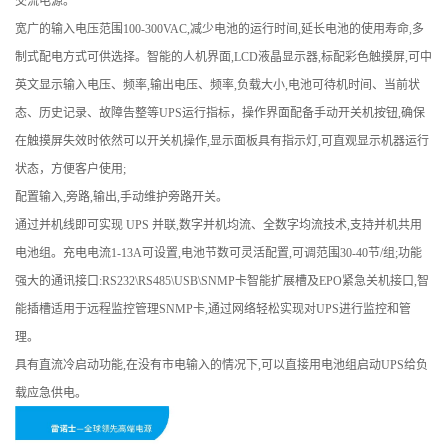
交流电源。
宽广的输入电压范围100-300VAC,减少电池的运行时间,延长电池的使用寿命,多
制式配电方式可供选择。智能的人机界面,LCD液晶显示器,标配彩色触摸屏,可中
英文显示输入电压、频率,输出电压、频率,负载大小,电池可待机时间、当前状
态、历史记录、故障告整等UPS运行指标，操作界面配备手动开关机按钮,确保
在触摸屏失效时依然可以开关机操作,显示面板具有指示灯,可直观显示机器运行
状态，方便客户使用;
配置输入,旁路,输出,手动维护旁路开关。
通过并机线即可实现 UPS 并联,数字并机均流、全数字均流技术,支持并机共用
电池组。充电电流1-13A可设置,电池节数可灵活配置,可调范围30-40节/组;功能
强大的通讯接口:RS232\RS485\USB\SNMP卡智能扩展槽及EPO紧急关机接口,智
能插槽适用于远程监控管理SNMP卡,通过网络轻松实现对UPS进行监控和管
理。
具有直流冷启动功能,在没有市电输入的情况下,可以直接用电池组启动UPS给负
载应急供电。