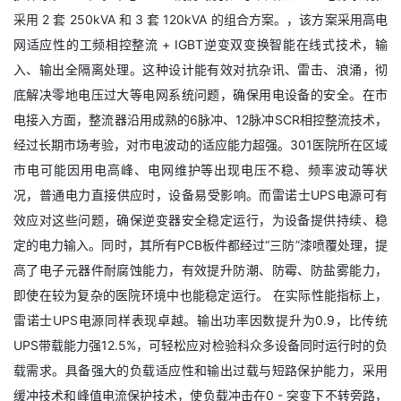
采用 2 套 250kVA 和 3 套 120kVA 的组合方案。
，该方案采用高电
网适应性的工频相控整流 + IGBT逆变双变换智能在线式技术，输
入、输出全隔离处理。这种设计能有效对抗杂讯、雷击、浪涌，彻
底解决零地电压过大等电网系统问题，确保用电设备的安全。在市
电接入方面，整流器沿用成熟的6脉冲、12脉冲SCR相控整流技术，
经过长期市场考验，对市电波动的适应能力超强。301医院所在区域
市电可能因用电高峰、电网维护等出现电压不稳、频率波动等状
况，普通电力直接供应时，设备易受影响。而雷诺士UPS电源可有
效应对这些问题，确保逆变器安全稳定运行，为设备提供持续、稳
定的电力输入。同时，其所有PCB板件都经过“三防”漆喷覆处理，提
高了电子元器件耐腐蚀能力，有效提升防潮、防霉、防盐雾能力，
即使在较为复杂的医院环境中也能稳定运行。 在实际性能指标上，
雷诺士UPS电源同样表现卓越。输出功率因数提升为0.9，比传统
UPS带载能力强12.5%，可轻松应对检验科众多设备同时运行时的负
载需求。具备强大的负载适应性和输出过载与短路保护能力，采用
缓冲技术和峰值电流保护技术，使负载冲击在0 - 突变下不转旁路，